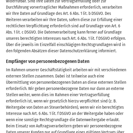
widerrufbar. Sind Ihre Daten zur Vertragserfüllung oder zur
Durchführung vorvertraglicher Maßnahmen erforderlich, verarbeiten
wir Ihre Daten auf Grundlage des Art. 6 Abs. 1 lit. b DSGVO. Des
Weiteren verarbeiten wir Ihre Daten, sofern diese zur Erfüllung einer
rechtlichen Verpflichtung erforderlich sind auf Grundlage von Art. 6
Abs. 1 lit. c DSGVO. Die Datenverarbeitung kann ferner auf Grundlage
unseres berechtigten Interesses nach Art. 6 Abs. 1 lit. f DSGVO erfolgen.
Über die jeweils im Einzelfall einschlägigen Rechtsgrundlagen wird in
den folgenden Absätzen dieser Datenschutzerklärung informiert.
Empfänger von personenbezogenen Daten
Im Rahmen unserer Geschäftstätigkeit arbeiten wir mit verschiedenen
externen Stellen zusammen. Dabei ist teilweise auch eine
Übermittlung von personenbezogenen Daten an diese externen Stellen
erforderlich. Wir geben personenbezogene Daten nur dann an externe
Stellen weiter, wenn dies im Rahmen einer Vertragserfüllung
erforderlich ist, wenn wir gesetzlich hierzu verpflichtet sind (z. B.
Weitergabe von Daten an Steuerbehörden), wenn wir ein berechtigtes
Interesse nach Art. 6 Abs. 1 lit. f DSGVO an der Weitergabe haben oder
wenn eine sonstige Rechtsgrundlage die Datenweitergabe erlaubt.
Beim Einsatz von Auftragsverarbeitern geben wir personenbezogene
Daten unserer Kunden nur auf Grundlage eines gültigen Vertrags über