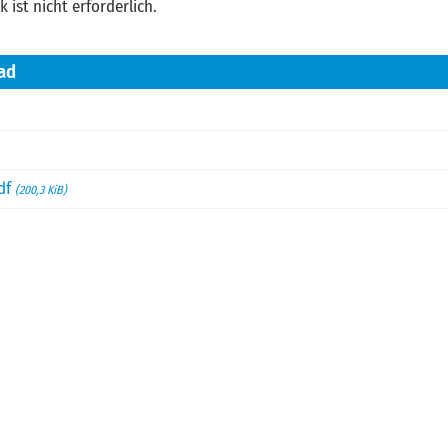
ist nicht erforderlich.
ad
pdf
(200,3 KiB)