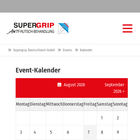
Supergrip Deutschland GmbH
Events
Kalender
Event-Kalender
August 2026
September
2026 >
Montag
Dienstag
Mittwoch
Donnerstag
Freitag
Samstag
Sonntag
1
2
3
4
5
6
7
8
9